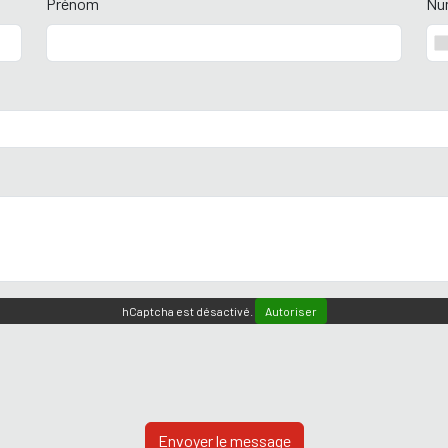
Prénom
Nu
hCaptcha est désactivé.
Autoriser
Envoyer le message