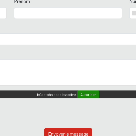
Prénom
Nu
hCaptcha est désactivé.
Autoriser
Envoyer le message