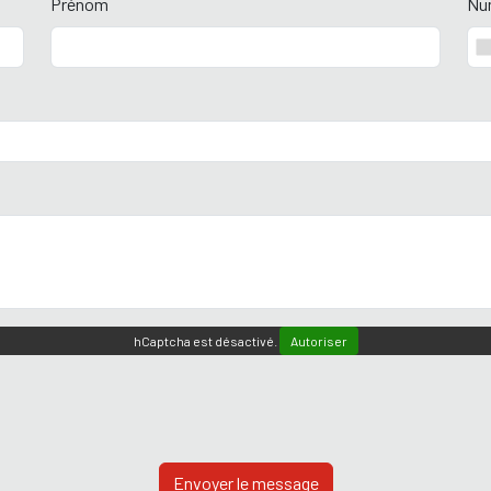
Prénom
Nu
hCaptcha est désactivé.
Autoriser
Envoyer le message